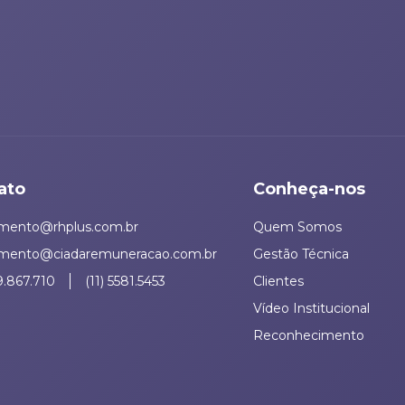
ato
Conheça-nos
imento@rhplus.com.br
Quem Somos
imento@ciadaremuneracao.com.br
Gestão Técnica
9.867.710
(11) 5581.5453
Clientes
Vídeo Institucional
Reconhecimento