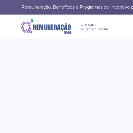
Remuneração, Benefícios e Programas de Incentivo 
Um canal
acima da média.