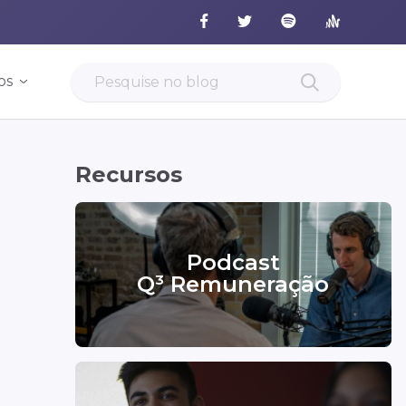
os
Recursos
Podcast
Q³ Remuneração