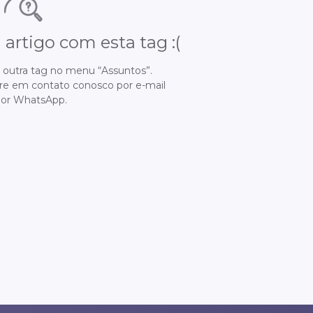
rtigo com esta tag :(
r outra tag no menu “Assuntos”.
ntre em contato conosco por
e-mail
por
WhatsApp
.